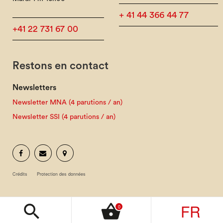
+ 41 44 366 44 77
+41 22 731 67 00
Restons en contact
Newsletters
Newsletter MNA (4 parutions / an)
Newsletter SSI (4 parutions / an)
Crédits
Protection des données
FR
search
shopping_basket
0