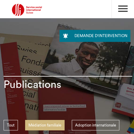
menu

DEMANDE D'INTERVENTION
Publications
Tout
Médiation familiale
Adoption internationale