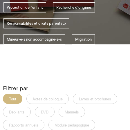
search
Protection de l'enfant
Recherche d'origines
Responsabilités et droits parentaux
Mineur-e-s non accompagné-e-s
Migration
Le SSI Suisse
Enlèvement d'enfant
Filtrer par
Tout
Actes de colloque
Livres et brochures
Dépliants
DVD
Manuels
Rapports annuels
Module pédagogique