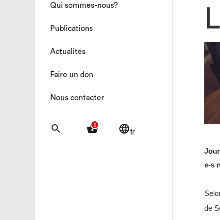
Qui sommes-nous?
Publications
Actualités
Faire un don
Nous contacter
0
search
shopping_basket
language
fr
Jour
e-s 
Selo
de Su