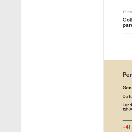
17 m
Col
par
Pe
Gen
Du l
Lund
12h0
+41