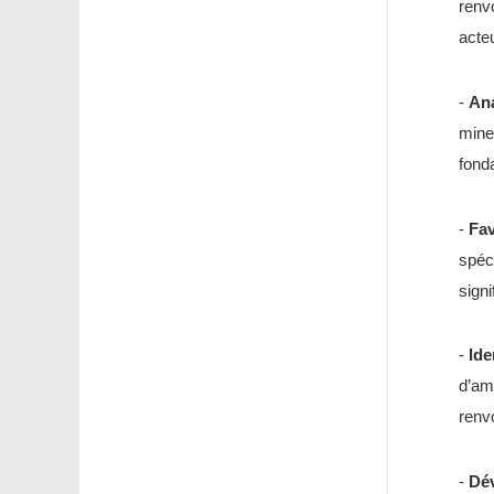
renv
acteu
-
Ana
mine
fond
-
Fav
spéci
signi
-
Ide
d’am
renvo
-
Dé