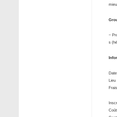
mieu
Grou
− Pr
s (hé
Info
Date
Lieu
Frai
Inscr
Coût