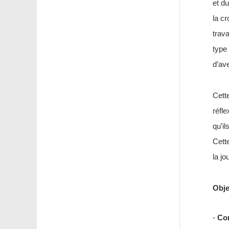
et d
la cr
trav
type 
d’ave
Cett
réfl
qu’i
Cett
la jo
Obje
-
Com