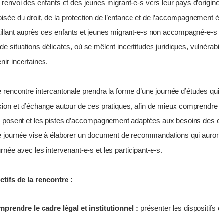
u renvoi des enfants et des jeunes migrant-e-s vers leur pays d’origi
oisée du droit, de la protection de l’enfance et de l’accompagnement é
aillant auprès des enfants et jeunes migrant-e-s non accompagné-e-s 
de situations délicates, où se mêlent incertitudes juridiques, vulnérab
nir incertaines.
e rencontre intercantonale prendra la forme d’une journée d’études qui
exion et d’échange autour de ces pratiques, afin de mieux comprendre le
ls posent et les pistes d’accompagnement adaptées aux besoins des e
e journée vise à élaborer un document de recommandations qui auront 
urnée avec les intervenant-e-s et les participant-e-s.
ctifs de la rencontre :
prendre le cadre légal et institutionnel :
présenter les dispositifs 