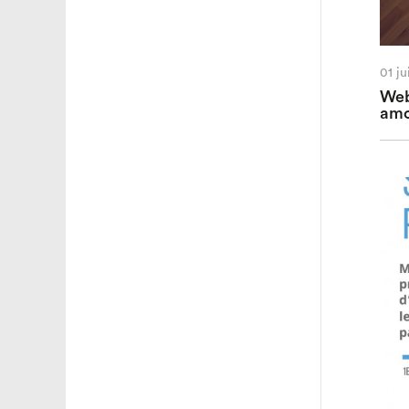
01 j
Web
amo