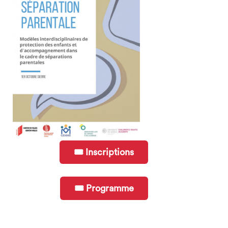
🎟 Inscriptions
search
🎟 Programme