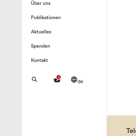
Über uns
Publikationen
Aktuelles
Spenden
Kontakt
0
search
shopping_basket
language
de
Tel