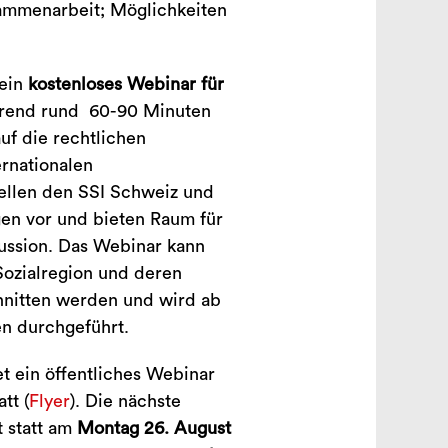
sammenarbeit; Möglichkeiten
 ein
kostenloses Webinar für
rend rund 60-90 Minuten
f die rechtlichen
rnationalen
ellen den SSI Schweiz und
gen vor und bieten Raum für
ussion. Das Webinar kann
/Sozialregion und deren
hnitten werden und wird ab
n durchgeführt.
et ein öffentliches Webinar
tt (
Flyer
). Die nächste
 statt am
Montag 26. August