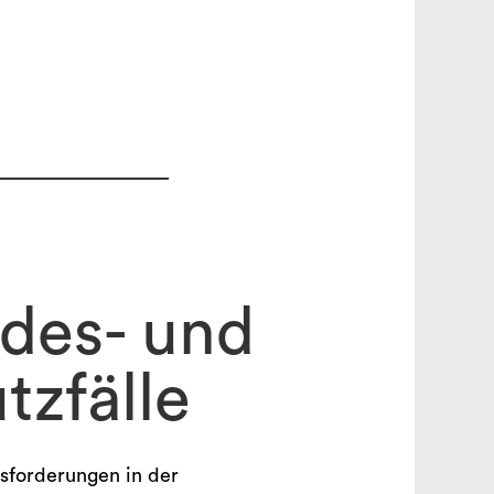
ndes- und
zfälle
search
forderungen in der