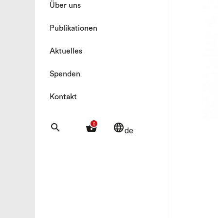
Über uns
Publikationen
Aktuelles
Spenden
Kontakt
0
search
shopping_basket
language
de